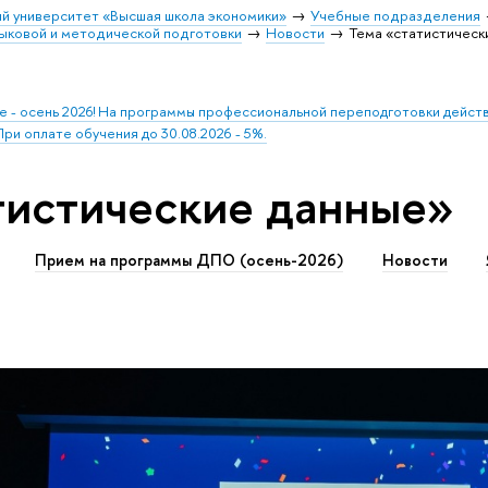
й университет «Высшая школа экономики»
Учебные подразделения
ыковой и методической подготовки
Новости
Тема «статистическ
 - осень 2026! На программы профессиональной переподготовки действ
ри оплате обучения до 30.08.2026 - 5%.
тистические данные»
Прием на программы ДПО (осень-2026)
Новости