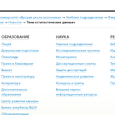
университет «Высшая школа экономики»
→
Учебные подразделения
→
Факу
вки
→
Новости
→
Тема «статистические данные»
ОБРАЗОВАНИЕ
НАУКА
Р
Лицей
Научные подразделения
Би
Довузовская подготовка
Исследовательские проекты
Из
Олимпиады
Мониторинги
Кн
Прием в бакалавриат
Диссертационные советы
Ти
Вышка+
Защиты диссертаций
Ме
Прием в магистратуру
Академическое развитие
Жу
Аспирантура
Конкурсы и гранты
Пу
Дополнительное
Внешние научно-
образование
информационные ресурсы
Центр развития карьеры
Бизнес-инкубатор ВШЭ
Образовательные