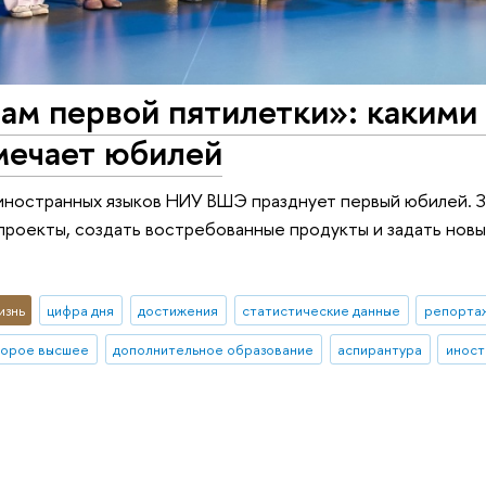
гам первой пятилетки»: каки
ечает юбилей
иностранных языков НИУ ВШЭ празднует первый юбилей. З
роекты, создать востребованные продукты и задать нов
изнь
цифра дня
достижения
статистические данные
репортаж
торое высшее
дополнительное образование
аспирантура
иност