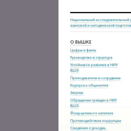
Национальный исследовательский 
языковой и методической подгото
О ВЫШКЕ
Цифры и факты
Руководство и структура
Устойчивое развитие в НИУ
ВШЭ
Преподаватели и сотрудники
Корпуса и общежития
Закупки
Обращения граждан в НИУ
ВШЭ
Фонд целевого капитала
Противодействие коррупции
Сведения о доходах,