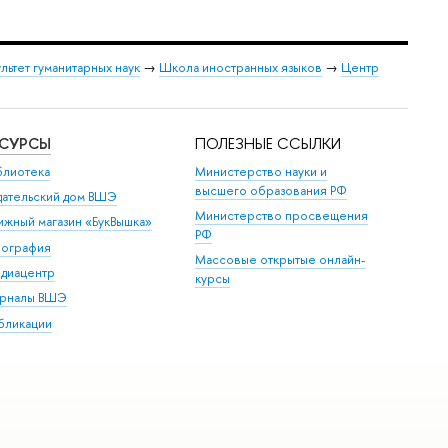
льтет гуманитарных наук
→
Школа иностранных языков
→
Центр
ЕСУРСЫ
ПОЛЕЗНЫЕ ССЫЛКИ
блиотека
Министерство науки и
высшего образования РФ
дательский дом ВШЭ
Министерство просвещения
ижный магазин «БукВышка»
РФ
пография
Массовые открытые онлайн-
диацентр
курсы
рналы ВШЭ
бликации