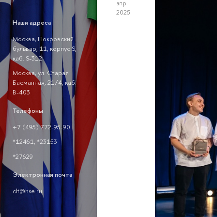
апр
2025
Наши адреса
Москва, Покровский
бульвар, 11, корпус S,
каб. S-312
Москва, ул. Старая
Басманная, 21/4, каб.
В-403
Телефоны
+7 (495) 772-95-90
*12461, *23153
*27629
Электронная почта
clt@hse.ru