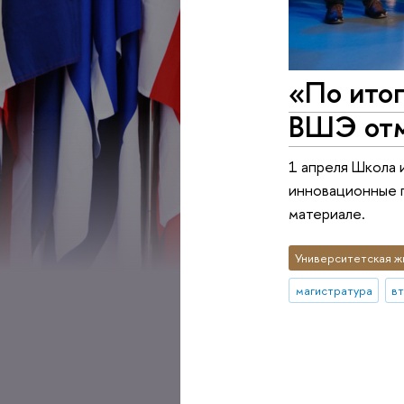
«По ито
ВШЭ отм
1 апреля Школа 
инновационные п
материале.
Университетская ж
магистратура
в