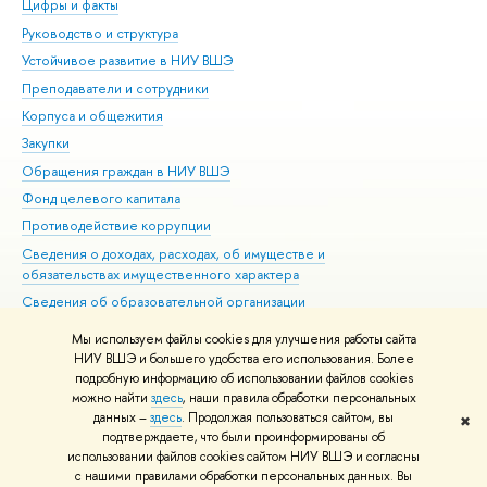
Цифры и факты
Ли
Руководство и структура
Дов
Устойчивое развитие в НИУ ВШЭ
Ол
Преподаватели и сотрудники
При
Корпуса и общежития
Вы
Закупки
При
Обращения граждан в НИУ ВШЭ
Ас
Фонд целевого капитала
До
Противодействие коррупции
Цен
Сведения о доходах, расходах, об имуществе и
Би
обязательствах имущественного характера
Об
Сведения об образовательной организации
Обр
Людям с ограниченными возможностями здоровья
Мы используем файлы cookies для улучшения работы сайта
Единая платежная страница
НИУ ВШЭ и большего удобства его использования. Более
подробную информацию об использовании файлов cookies
Работа в Вышке
можно найти
здесь
, наши правила обработки персональных
данных –
здесь
. Продолжая пользоваться сайтом, вы
✖
Редактору
подтверждаете, что были проинформированы об
© НИУ ВШЭ 1993–2026
Адреса и контакты
Условия использования
использовании файлов cookies сайтом НИУ ВШЭ и согласны
с нашими правилами обработки персональных данных. Вы
материалов
Политика конфиденциальности
Карта сайта