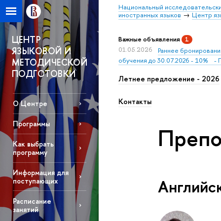
Национальный исследовательски
иностранных языков
Центр яз
ЦЕНТР
Важные объявления
1
ЯЗЫКОВОЙ И
01.05.2026
Раннее бронирование
обучения до 30.07.2026 - 10% - П
МЕТОДИЧЕСКОЙ
ПОДГОТОВКИ
Летнее предложение - 2026
Контакты
О Центре
Программы
Препо
Как выбрать
программу
Информация для
Английс
поступающих
Расписание
занятий