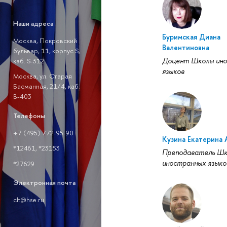
Наши адреса
Буримская Диана
Москва, Покровский
Валентиновна
бульвар, 11, корпус S,
Доцент Школы ино
каб. S-312
языков
Москва, ул. Старая
Басманная, 21/4, каб.
В-403
Телефоны
+7 (495) 772-95-90
Кузина Екатерина 
*12461, *23153
Преподаватель Ш
иностранных языко
*27629
Электронная почта
clt@hse.ru