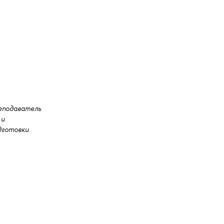
еподаватель
 и
дготовки