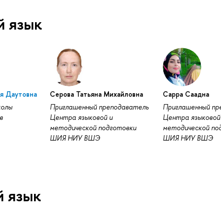
й язык
я Даутовна
Серова Татьяна Михайловна
Сарра Саадна
колы
Приглашенный преподаватель
Приглашенный пр
в
Центра языковой и
Центра языковой
методической подготовки
методической по
ШИЯ НИУ ВШЭ
ШИЯ НИУ ВШЭ
й язык