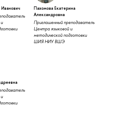
 Иванович
Пахомова Екатерина
Александровна
еподаватель
 и
Приглашенный преподаватель
дготовки
Центра языковой и
методической подготовки
ШИЯ НИУ ВШЭ
ндреевна
еподаватель
 и
дготовки