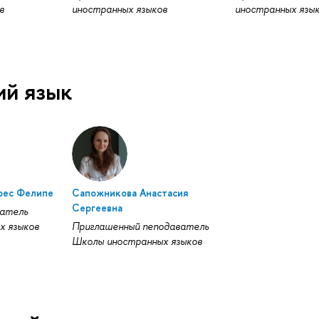
в
иностранных языков
иностранных язы
ий язык
рес Фелипе
Сапожникова Анастасия
Сергеевна
атель
х языков
Приглашенный пеподаватель
Школы иностранных языков