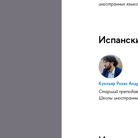
иностранных языко
Испанск
Куэльяр Рохас Анд
Старший преподав
Школы иностранны