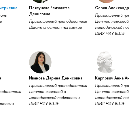
итриевна
Плясунова Елизавета
Серов Александр
Денисовна
колы
Приглашенный пр
в
Приглашенный преподаватель
Центра языковой
Школы иностранных языков
методической по
ШИЯ НИУ ВШЭ
а
Иванова Дарина Денисовна
Карпович Анна А
Приглашенный преподаватель
Приглашенный пр
подаватель
Центра языковой и
Центра языковой
методической подготовки
методической по
готовки
ШИЯ НИУ ВШЭ
ШИЯ НИУ ВШЭ