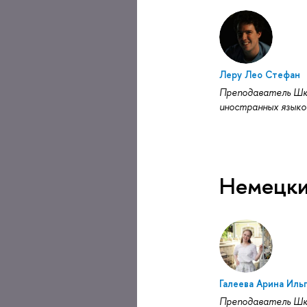
Леру Лео Стефан
Преподаватель Ш
иностранных языко
Немецки
Галеева Арина Иль
Преподаватель Ш