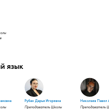
колы
в
й язык
гамовна
Рубан Дарья Игоревна
Николаев Павел 
колы
Преподаватель Школы
Преподаватель 