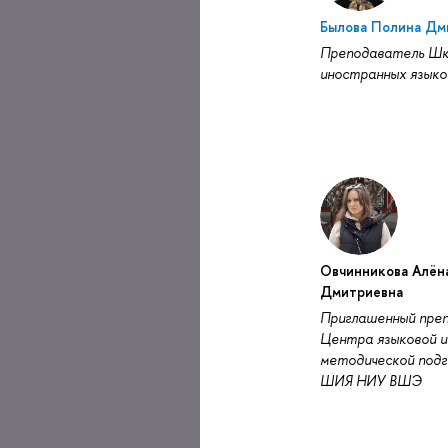
Былова Полина Дм
Преподаватель Ш
иностранных языко
Овчинникова Алён
Дмитриевна
Приглашенный пре
Центра языковой и
методической под
ШИЯ НИУ ВШЭ