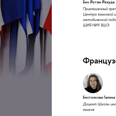
Бен Йотам Йехуда
Приглашенный пре
Центра языковой и
методической под
ШИЯ НИУ ВШЭ
Француз
Бестолкова Галина
Доцент Школы ино
языков