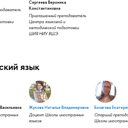
Сергеева Вероника
Константиновна
подаватель
Приглашенный преподаватель
готовки
Центра языковой и
методической подготовки
ШИЯ НИУ ВШЭ
ский язык
 Васильевна
Жукова Наталья Владимировна
Бочагова Екатери
странных
Доцент Школы иностранных
Старший препод
языков
Школы иностранн