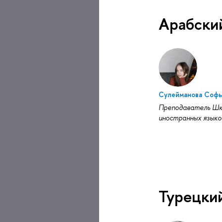
Арабски
Сулейманова Софь
Преподаватель Ш
иностранных языко
Турецки