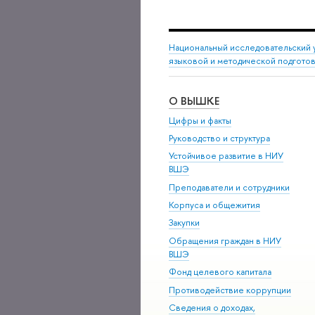
Национальный исследовательский 
языковой и методической подгото
О ВЫШКЕ
Цифры и факты
Руководство и структура
Устойчивое развитие в НИУ
ВШЭ
Преподаватели и сотрудники
Корпуса и общежития
Закупки
Обращения граждан в НИУ
ВШЭ
Фонд целевого капитала
Противодействие коррупции
Сведения о доходах,