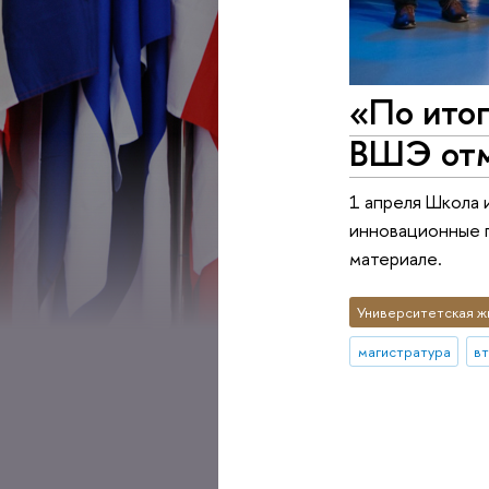
«По ито
ВШЭ отм
1 апреля Школа 
инновационные п
материале.
Университетская ж
магистратура
в