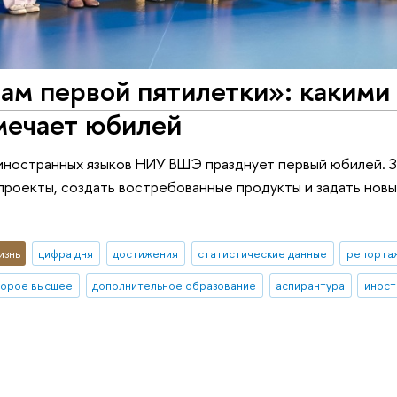
гам первой пятилетки»: каки
ечает юбилей
иностранных языков НИУ ВШЭ празднует первый юбилей. З
роекты, создать востребованные продукты и задать нов
изнь
цифра дня
достижения
статистические данные
репортаж
торое высшее
дополнительное образование
аспирантура
иност