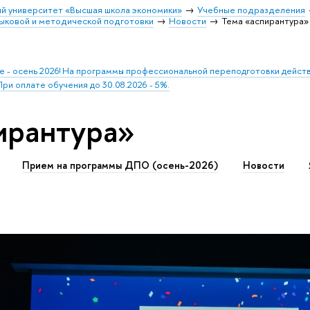
й университет «Высшая школа экономики»
Учебные подразделения
ыковой и методической подготовки
Новости
Тема «аспирантура»
 - осень 2026! На программы профессиональной переподготовки действ
ри оплате обучения до 30.08.2026 - 5%.
ирантура»
Прием на программы ДПО (осень-2026)
Новости