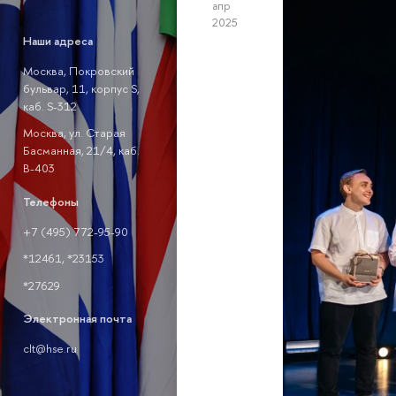
апр
2025
Наши адреса
Москва, Покровский
бульвар, 11, корпус S,
каб. S-312
Москва, ул. Старая
Басманная, 21/4, каб.
В-403
Телефоны
+7 (495) 772-95-90
*12461, *23153
*27629
Электронная почта
clt@hse.ru