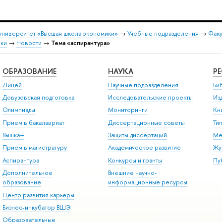
университет «Высшая школа экономики»
→
Учебные подразделения
→
Факу
вки
→
Новости
→
Тема «аспирантура»
ОБРАЗОВАНИЕ
НАУКА
Р
Лицей
Научные подразделения
Би
Довузовская подготовка
Исследовательские проекты
Из
Олимпиады
Мониторинги
Кн
Прием в бакалавриат
Диссертационные советы
Ти
Вышка+
Защиты диссертаций
Ме
Прием в магистратуру
Академическое развитие
Жу
Аспирантура
Конкурсы и гранты
Пу
Дополнительное
Внешние научно-
образование
информационные ресурсы
Центр развития карьеры
Бизнес-инкубатор ВШЭ
Образовательные