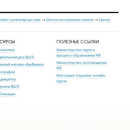
льтет гуманитарных наук
→
Школа иностранных языков
→
Центр
ЕСУРСЫ
ПОЛЕЗНЫЕ ССЫЛКИ
блиотека
Министерство науки и
высшего образования РФ
дательский дом ВШЭ
Министерство просвещения
ижный магазин «БукВышка»
РФ
пография
Массовые открытые онлайн-
диацентр
курсы
рналы ВШЭ
бликации