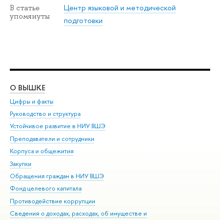
Центр языковой и методической
В статье
упомянуты
подготовки
О ВЫШКЕ
ОБ
Цифры и факты
Ли
Руководство и структура
Дов
Устойчивое развитие в НИУ ВШЭ
Ол
Преподаватели и сотрудники
При
Корпуса и общежития
Вы
Закупки
При
Обращения граждан в НИУ ВШЭ
Ас
Фонд целевого капитала
До
Противодействие коррупции
Цен
Сведения о доходах, расходах, об имуществе и
Би