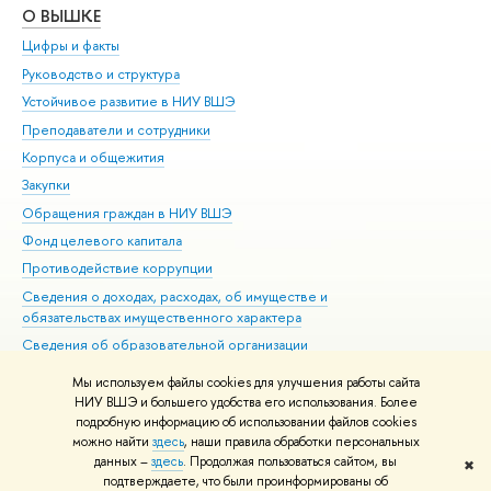
О ВЫШКЕ
ОБ
Цифры и факты
Ли
Руководство и структура
Дов
Устойчивое развитие в НИУ ВШЭ
Ол
Преподаватели и сотрудники
При
Корпуса и общежития
Вы
Закупки
При
Обращения граждан в НИУ ВШЭ
Ас
Фонд целевого капитала
До
Противодействие коррупции
Цен
Сведения о доходах, расходах, об имуществе и
Би
обязательствах имущественного характера
Об
Сведения об образовательной организации
Обр
Людям с ограниченными возможностями здоровья
Мы используем файлы cookies для улучшения работы сайта
Единая платежная страница
НИУ ВШЭ и большего удобства его использования. Более
подробную информацию об использовании файлов cookies
Работа в Вышке
можно найти
здесь
, наши правила обработки персональных
данных –
здесь
. Продолжая пользоваться сайтом, вы
✖
Редактору
подтверждаете, что были проинформированы об