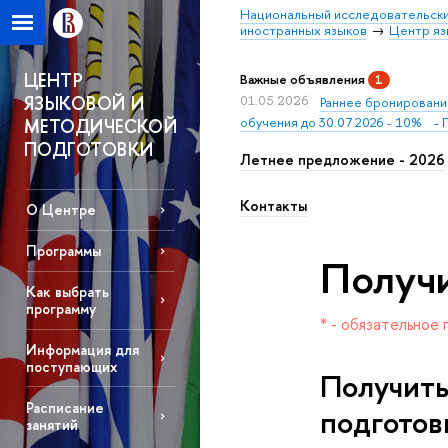
Национальный исследовательски
иностранных языко
Центр яз
ЦЕНТР
ажные объявления
1
ЯЗЫКОВОЙ И
01.05.2026
Раннее бронирование
обучения до 30.07.2026 - 10% - П
МЕТОДИЧЕСКОЙ
ПОДГОТОВКИ
Летнее предложение - 2026
Контакты
О Центре
Программы
Получи
Как выбрать
программу
* - обязательное 
Информация для
поступающих
Получить
Расписание
подготов
занятий