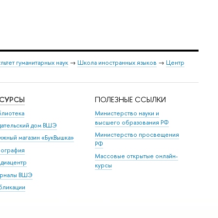
льтет гуманитарных наук
→
Школа иностранных языко
→
Центр
ЕСУРСЫ
ПОЛЕЗНЫЕ ССЫЛКИ
блиотека
Министерство науки и
ысшего образования РФ
дательский дом ВШЭ
Министерство просвещения
ижный магазин «БукВышка»
РФ
пография
Массовые открытые онлайн-
диацентр
курсы
рналы ВШЭ
бликации