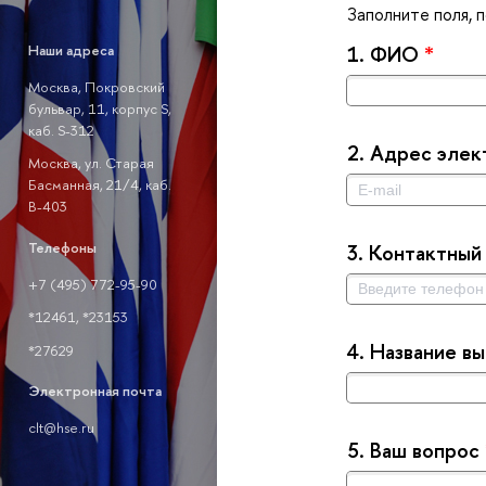
Заполните поля, 
Наши адреса
1.
ФИО
*
Москва, Покровский
ульвар, 11, корпус S,
каб. S-312
2.
Адрес элек
Москва, ул. Старая
Басманная, 21/4, каб.
-403
Телефоны
3.
Контактный
+7 (495) 772-95-90
*12461, *23153
4.
Название в
*27629
Электронная почта
clt@hse.ru
5.
аш вопрос