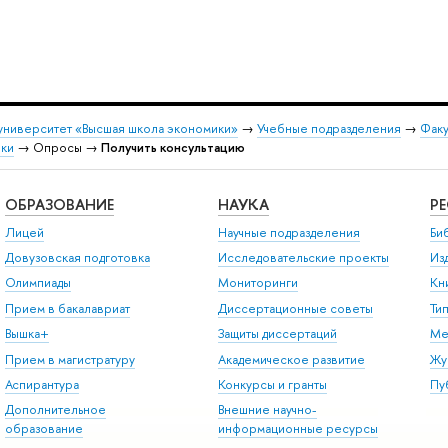
университет «Высшая школа экономики»
→
Учебные подразделения
→
Факу
вки
→ Опросы →
Получить консультацию
ОБРАЗОВАНИЕ
НАУКА
Р
Лицей
Научные подразделения
Би
Довузовская подготовка
Исследовательские проекты
Из
Олимпиады
Мониторинги
Кн
Прием в бакалавриат
Диссертационные советы
Ти
ышка+
Защиты диссертаций
Ме
Прием в магистратуру
Академическое развитие
Жу
Аспирантура
Конкурсы и гранты
Пу
Дополнительное
нешние научно-
образование
информационные ресурсы