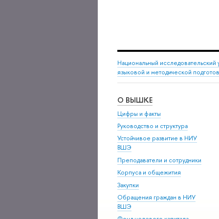
Национальный исследовательский 
языковой и методической подгото
О ВЫШКЕ
Цифры и факты
Руководство и структура
Устойчивое развитие в НИУ
ШЭ
Преподаватели и сотрудники
Корпуса и общежития
Закупки
Обращения граждан в НИУ
ШЭ
Фонд целевого капитала