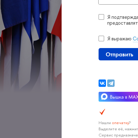
Я подтвержда
предоставлят
Я выражаю
Со
Отправить
Нашли
опечатку
?
ыделите её, нажмите
Сервис предназначе